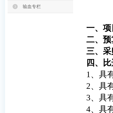
输血专栏
一、
项
二
、
预
三
、采
四、
比
1、具
2、具
3、具
4、具